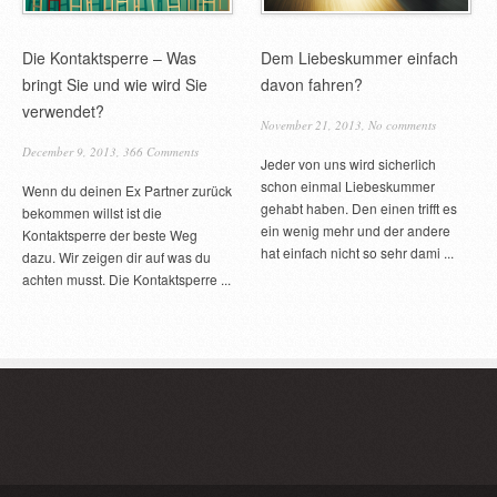
Frauen stellen sich
von ihrem Ex Freun
einfache Antwort dar
Die Kontaktsperre – Was
Dem Liebeskummer einfach
bringt Sie und wie wird Sie
davon fahren?
verwendet?
November 21, 2013,
No comments
December 9, 2013,
366 Comments
Jeder von uns wird sicherlich
schon einmal Liebeskummer
Wenn du deinen Ex Partner zurück
gehabt haben. Den einen trifft es
bekommen willst ist die
ein wenig mehr und der andere
Kontaktsperre der beste Weg
hat einfach nicht so sehr dami ...
dazu. Wir zeigen dir auf was du
achten musst. Die Kontaktsperre ...