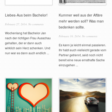
Featured
Liebes-Aus beim Bachelor!
Kummer weil aus der Affäre
Liebeskumm
mehr werden soll? Was man
2011
February 27, 2014,
No comments
bedenken sollte.
March 7, 2012,
No co
Wochenlang hat Bachelor Jan
February 10, 2014,
No comments
nach der richtigen Frau Ausschau
Jeder kennt das –
gehalten, der er dann auch
Es kann ja leicht einmal passieren.
dann empfiehlt es si
wirklich sein Herz schenken. Und
Ihr habt euch vielleicht gerade vom
hören. Dies hat zwe
nun war es dann auch endlich ...
Partner getrennt, seid noch nicht
man sich selbst bem
bereit eine neue ernsthafte Sache
einzugehen ...
Featured
Wie bekomm
Freund zurü
March 7, 2012,
195 C
Wie bekomme ich me