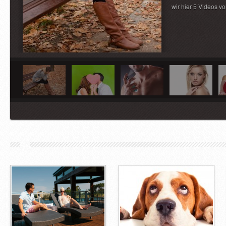
wir hier 5 Videos v
Featured
Heimlich verl
March 7, 2012,
No co
Die Liebe ist ja sc
ganzen Welt verlieb
Menschen. Aber wie
erkennen, ob jemand
[…]
Featured
Was wünscht