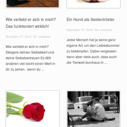
von einem 
March 7, 2012,
No co
Wie verliebt er sich in mich?
Ein Hund als Seelentröster
Die Beziehungen z
können manchmal ja
Das funktioniert wirklich!
September 17, 2014,
No comments
Manchmal scheint es
November 17, 2015,
No comments
aufeinander. Dabei 
Jeder Mensch hat ja seine ganz
einfach sein, wenn 
eigene Art, um den Liebeskummer
Wie verliebt er sich in mich?
zu bekämpfen. Dabei vergessen
Steigere deinen Selbstwert und
dann aber viele auch, dass auch
deine Selbstvertrauen Es fällt
Featured
die Tierwelt durchaus hi ...
anderen viel leicht einen Wert in
Flirttips für
dir zu sehen , wenn du ...
March 7, 2012,
No co
So, Männer das neu
wieder zwei Monate 
Vorsätze stand bei
sicherlich auch end